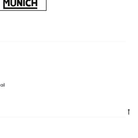
il
Go
to
to